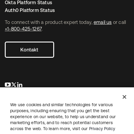
Okta Platform Status
Auth0 Platform Status
To connect with a product expert today,
email us
or call
+1-800-425-1267
.
Kontakt
wird in einer neuen Registerkarte geöffnet
wird in einer neuen Registerkarte geöffnet
wird in einer neuen Registerkarte geöffnet
We use cookies and similar technologies for various
purposes, including ensuring that you get the best
experience on our website, to help us understand our
marketing efforts, and to reach potential customers
across the web. To learn more, visit our
Privacy Policy
Recht
Datenschutzrichtlinie
Nutzungsbedingungen
Sicherheit