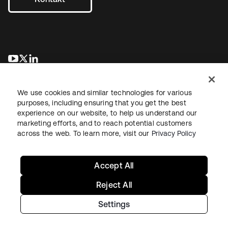
wird in einer neuen Registerkarte geöffnet
wird in einer neuen Registerkarte geöffnet
wird in einer neuen Registerkarte geöffnet
We use cookies and similar technologies for various
purposes, including ensuring that you get the best
experience on our website, to help us understand our
marketing efforts, and to reach potential customers
across the web. To learn more, visit our
Privacy Policy
Recht
Datenschutzrichtlinie
Nutzungsbedingungen
Sicherheit
Sitemap
Cookie-Einstellungen
Ihre Datenschutzoptionen
Accept All
Reject All
Settings
Copyright © 2026 Okta. Alle Rechte vorbehalten.