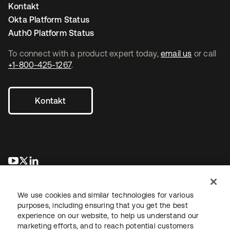
Kontakt
Okta Platform Status
Auth0 Platform Status
To connect with a product expert today,
email us
or call
+1-800-425-1267
.
Kontakt
wird in einer neuen Registerkarte geöffnet
wird in einer neuen Registerkarte geöffnet
wird in einer neuen Registerkarte geöffnet
We use cookies and similar technologies for various
purposes, including ensuring that you get the best
experience on our website, to help us understand our
marketing efforts, and to reach potential customers