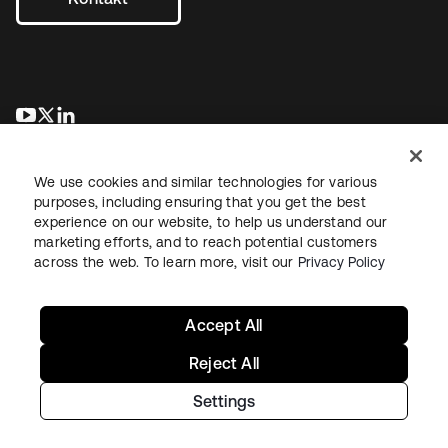
wird in einer neuen Registerkarte geöffnet
wird in einer neuen Registerkarte geöffnet
wird in einer neuen Registerkarte geöffnet
We use cookies and similar technologies for various
purposes, including ensuring that you get the best
experience on our website, to help us understand our
marketing efforts, and to reach potential customers
across the web. To learn more, visit our
Privacy Policy
Recht
Datenschutzrichtlinie
Nutzungsbedingungen
Sicherheit
Sitemap
Cookie-Einstellungen
Ihre Datenschutzoptionen
Accept All
Reject All
Settings
Copyright © 2026 Okta. Alle Rechte vorbehalten.