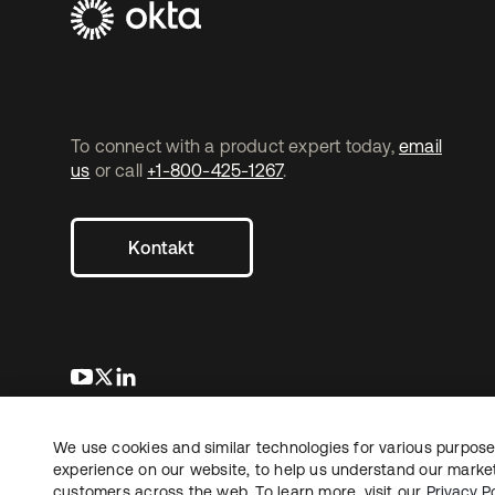
To connect with a product expert today,
email
us
or call
+1-800-425-1267
.
Kontakt
wird in einer neuen Registerkarte geöffnet
wird in einer neuen Registerkarte geöffnet
wird in einer neuen Registerkarte geöffnet
We use cookies and similar technologies for various purposes
Copyright © 2026 Okta. Alle Rechte vorbehalten.
Recht
Date
experience on our website, to help us understand our marketi
customers across the web. To learn more, visit our
Privacy Po