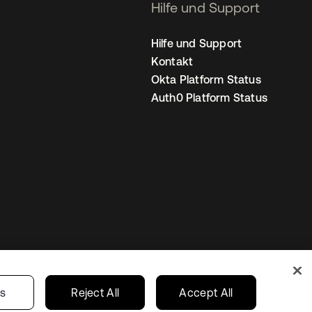
Hilfe und Support
Hilfe und Support
Kontakt
Okta Platform Status
Auth0 Platform Status
nstellungen
Germany
Ihre Datenschutzoptionen
gs
Reject All
Accept All