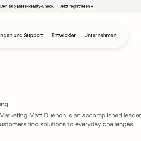
– Der Halbjahres-Reality-Check.
Jetzt registrieren
→
wird in einer neuen Regist
ungen und Support
Entwickler
Unternehmen
ing
t Marketing Matt Duench is an accomplished leade
ustomers find solutions to everyday challenges.