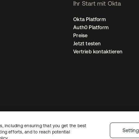
Ihr Start mit Okta
Okta Platform
Auth0 Platform
Preise
Jetzt testen
Vertrieb kontaktieren
, including ensuring that you get the best
nschutzrichtlinie
Nutzungsbedingungen
Sicherheit
Sitemap
Cookie-Ei
Settin
ng efforts, and to reach potential
licy