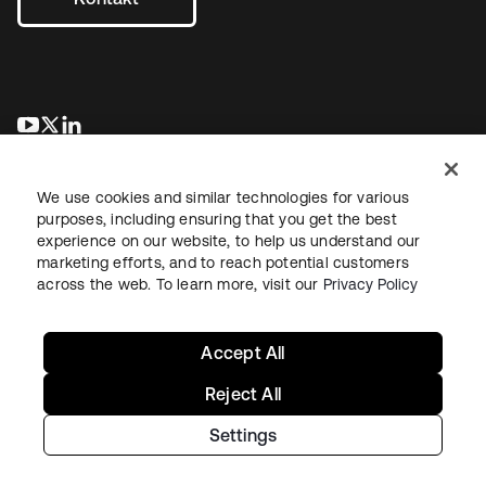
wird in einer neuen Registerkarte geöffnet
wird in einer neuen Registerkarte geöffnet
wird in einer neuen Registerkarte geöffnet
We use cookies and similar technologies for various
purposes, including ensuring that you get the best
experience on our website, to help us understand our
marketing efforts, and to reach potential customers
across the web. To learn more, visit our
Privacy Policy
Recht
Datenschutzrichtlinie
Nutzungsbedingungen
Sicherheit
Sitemap
Cookie-Einstellungen
Ihre Datenschutzoptionen
Accept All
Reject All
Settings
Copyright © 2026 Okta. Alle Rechte vorbehalten.