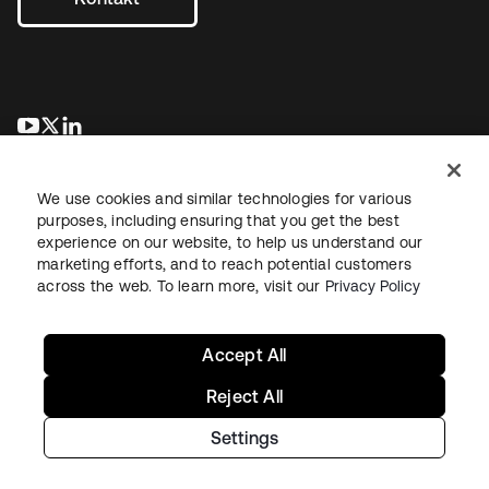
wird in einer neuen Registerkarte geöffnet
wird in einer neuen Registerkarte geöffnet
wird in einer neuen Registerkarte geöffnet
We use cookies and similar technologies for various
purposes, including ensuring that you get the best
experience on our website, to help us understand our
marketing efforts, and to reach potential customers
across the web. To learn more, visit our
Privacy Policy
Recht
Datenschutzrichtlinie
Nutzungsbedingungen
Sicherheit
Sitemap
Cookie-Einstellungen
Ihre Datenschutzoptionen
Accept All
Reject All
Settings
Copyright © 2026 Okta. Alle Rechte vorbehalten.