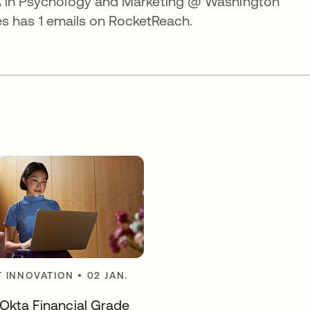
BA in Psychology and Marketing @ Washington
lles has 1 emails on RocketReach.
 INNOVATION
•
02 JAN.
 Okta Financial Grade