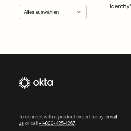
Identit
To connect with a product expert today,
email
us
or call
+1-800-425-1267
.