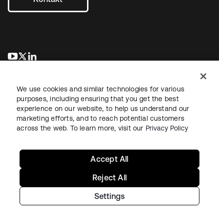
wird in einer neuen Registerkarte geöffnet
wird in einer neuen Registerkarte geöffnet
wird in einer neuen Registerkarte geöffnet
We use cookies and similar technologies for various
purposes, including ensuring that you get the best
experience on our website, to help us understand our
marketing efforts, and to reach potential customers
across the web. To learn more, visit our
Privacy Policy
Recht
Datenschutzrichtlinie
Nutzungsbedingungen
Sicherheit
Sitemap
Cookie-Einstellungen
Ihre Datenschutzoptionen
Accept All
Reject All
Settings
Copyright © 2026 Okta. Alle Rechte vorbehalten.