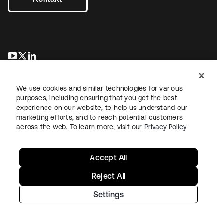
wird in einer neuen Registerkarte geöffnet
wird in einer neuen Registerkarte geöffnet
wird in einer neuen Registerkarte geöffnet
We use cookies and similar technologies for various
purposes, including ensuring that you get the best
experience on our website, to help us understand our
marketing efforts, and to reach potential customers
across the web. To learn more, visit our
Privacy Policy
Recht
Datenschutzrichtlinie
Nutzungsbedingungen
Sicherheit
Sitemap
Cookie-Einstellungen
Ihre Datenschutzoptionen
Accept All
Reject All
Settings
Copyright © 2026 Okta. Alle Rechte vorbehalten.