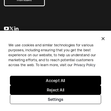
wird in einer neuen Registerkarte geöffnet
wird in einer neuen Registerkarte geöffnet
wird in einer neuen Registerkarte geöffnet
We use cookies and similar technologies for various
purposes, including ensuring that you get the best
experience on our website, to help us understand our
marketing efforts, and to reach potential customers
across the web. To learn more, visit our
Privacy Policy
Recht
Datenschutzrichtlinie
Nutzungsbedingungen
Sicherheit
Sitemap
Cookie-Einstellungen
Ihre Datenschutzoptionen
Accept All
Reject All
Settings
Copyright © 2026 Okta. Alle Rechte vorbehalten.