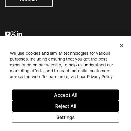
wird in einer neuen Registerkarte geöffnet
wird in einer neuen Registerkarte geöffnet
wird in einer neuen Registerkarte geöffnet
We use cookies and similar technologies for various
purposes, including ensuring that you get the best
experience on our website, to help us understand our
marketing efforts, and to reach potential customers
across the web. To learn more, visit our
Privacy Policy
Recht
Datenschutzrichtlinie
Nutzungsbedingungen
Sicherheit
Sitemap
Cookie-Einstellungen
Ihre Datenschutzoptionen
Accept All
Reject All
Settings
Copyright © 2026 Okta. Alle Rechte vorbehalten.