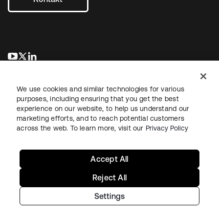
wird in einer neuen Registerkarte geöffnet
wird in einer neuen Registerkarte geöffnet
wird in einer neuen Registerkarte geöffnet
We use cookies and similar technologies for various
purposes, including ensuring that you get the best
experience on our website, to help us understand our
marketing efforts, and to reach potential customers
across the web. To learn more, visit our
Privacy Policy
Recht
Datenschutzrichtlinie
Nutzungsbedingungen
Sicherheit
Sitemap
Cookie-Einstellungen
Ihre Datenschutzoptionen
Accept All
Reject All
Settings
Copyright © 2026 Okta. Alle Rechte vorbehalten.