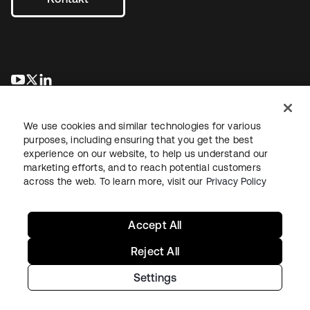
wird in einer neuen Registerkarte geöffnet
wird in einer neuen Registerkarte geöffnet
wird in einer neuen Registerkarte geöffnet
We use cookies and similar technologies for various
purposes, including ensuring that you get the best
experience on our website, to help us understand our
marketing efforts, and to reach potential customers
across the web. To learn more, visit our
Privacy Policy
Recht
Datenschutzrichtlinie
Nutzungsbedingungen
Sicherheit
Sitemap
Cookie-Einstellungen
Ihre Datenschutzoptionen
Accept All
Reject All
Settings
Copyright © 2026 Okta. Alle Rechte vorbehalten.