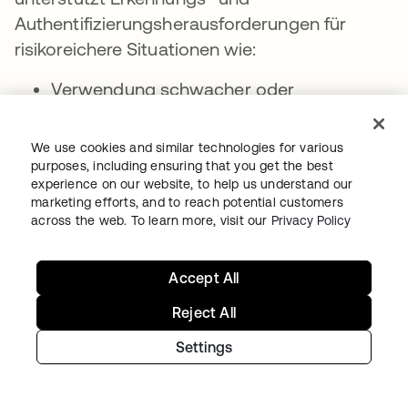
Authentifizierungsherausforderungen für
risikoreichere Situationen wie:
Verwendung schwacher oder
kompromittierter Passwörter
Proxy-Nutzung
We use cookies and similar technologies for various
purposes, including ensuring that you get the best
Geografische Standort- oder
experience on our website, to help us understand our
Zonenänderungen
marketing efforts, and to reach potential customers
across the web. To learn more, visit our
Privacy Policy
Brute-Force- und Denial-of-Service-
Angriffe
Accept All
Verwendung neuer oder nicht
Reject All
vertrauenswürdiger Geräte
Settings
Indikatoren für anomales Verhalten
Okta unterstützt eine breite Palette von Multi-