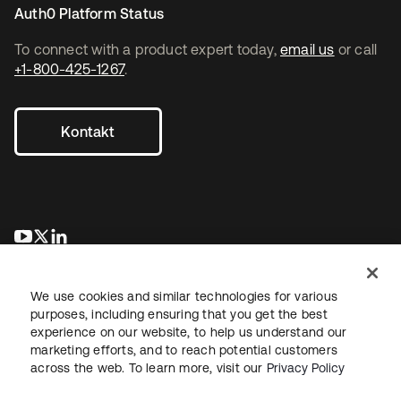
Auth0 Platform Status
To connect with a product expert today,
email us
or call
+1-800-425-1267
.
Kontakt
wird in einer neuen Registerkarte geöffnet
wird in einer neuen Registerkarte geöffnet
wird in einer neuen Registerkarte geöffnet
We use cookies and similar technologies for various
purposes, including ensuring that you get the best
experience on our website, to help us understand our
marketing efforts, and to reach potential customers
across the web. To learn more, visit our
Privacy Policy
Recht
Datenschutzrichtlinie
Nutzungsbedingungen
Sicherheit
Sitemap
Cookie-Einstellungen
Ihre Datenschutzoptionen