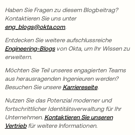
Haben Sie Fragen zu diesem Blogbeitrag?
Kontaktieren Sie uns unter
eng_blogs@okta.com
wird in einer neuen Regis
.
Entdecken Sie weitere aufschlussreiche
Engineering-Blogs
wird in einer neuen Registerk
von Okta, um Ihr Wissen zu
erweitern.
Möchten Sie Teil unseres engagierten Teams
aus herausragenden Ingenieuren werden?
Besuchen Sie unsere
Karriereseite
wird in einer
.
Nutzen Sie das Potenzial moderner und
fortschrittlicher Identitätsverwaltung für Ihr
Unternehmen.
Kontaktieren Sie unseren
Vertrieb
wird in einer neuen Registerkarte geöff
für weitere Informationen.