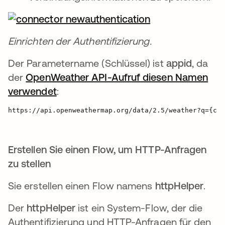
Einrichten der Authentifizierung.
Der Parametername (Schlüssel) ist
appid
, da
der
OpenWeather API-Aufruf diesen Namen
verwendet
wird in einer neuen Registerkarte geö
:
https://api.openweathermap.org/data/2.5/weather?q={cit
Erstellen Sie einen Flow, um HTTP-Anfragen
zu stellen
Sie erstellen einen Flow namens
httpHelper
.
Der
httpHelper
ist ein System-Flow, der die
Authentifizierung und HTTP-Anfragen für den