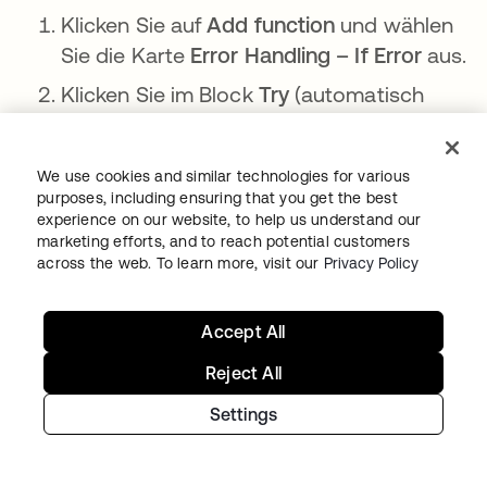
Klicken Sie auf
Add function
und wählen
Sie die Karte
Error Handling – If Error
aus.
Klicken Sie im Block
Try
(automatisch
ausgewählt) auf ➕, dann
auf
function
(Rechnersymbol) und wählen
We use cookies and similar technologies for various
Sie die Karte
Flow Control – Call
purposes, including ensuring that you get the best
Flow
aus.
experience on our website, to help us understand our
marketing efforts, and to reach potential customers
Klicken Sie auf der
Call Flow
Card auf
across the web. To learn more, visit our
Privacy Policy
Choose Flow
.
Wählen Sie den Flow
httpHelper
und
Accept All
klicken Sie auf
Choose
.
Reject All
Der Flow sieht wie folgt aus:
Settings