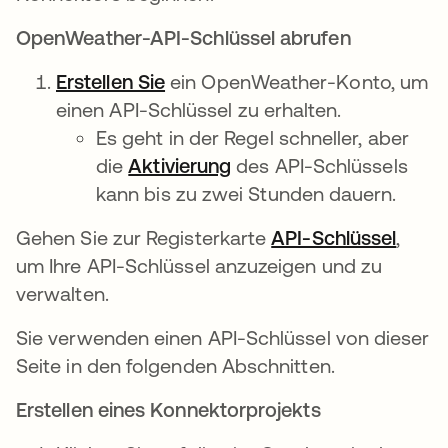
OpenWeather-API-Schlüssel abrufen
Erstellen Sie
wird in einer neuen Registerkar
ein OpenWeather-Konto, um
einen API-Schlüssel zu erhalten.
Es geht in der Regel schneller, aber
die
Aktivierung
wird in einer neuen Reg
des API-Schlüssels
kann bis zu zwei Stunden dauern.
Gehen Sie zur Registerkarte
API-Schlüssel
wird 
,
um Ihre API-Schlüssel anzuzeigen und zu
verwalten.
Sie verwenden einen API-Schlüssel von dieser
Seite in den folgenden Abschnitten.
Erstellen eines Konnektorprojekts