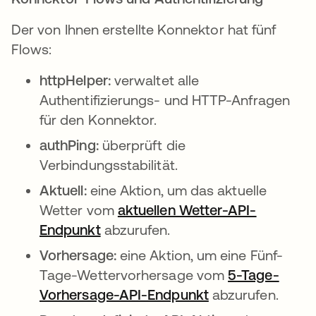
Der von Ihnen erstellte Konnektor hat fünf
Flows:
httpHelper:
verwaltet alle
Authentifizierungs- und HTTP-Anfragen
für den Konnektor.
authPing:
überprüft die
Verbindungsstabilität.
Aktuell:
eine Aktion, um das aktuelle
Wetter vom
aktuellen Wetter-API-
Endpunkt
wird in einer neuen Registerkarte
abzurufen.
Vorhersage:
eine Aktion, um eine Fünf-
Tage-Wettervorhersage vom
5-Tage-
Vorhersage-API-Endpunkt
wird in einer ne
abzurufen.