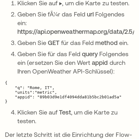
Klicken Sie auf ▶️, um die Karte zu testen.
Geben Sie fÃ¼r das Feld
url
Folgendes
ein:
https://api.openweathermap.org/data/2.5/
Geben Sie
GET
für das Feld
method
ein.
Geben Sie für das Feld
query
Folgendes
ein (ersetzen Sie den Wert
appid
durch
Ihren OpenWeather API-Schlüssel):
{

    "q": "Rome, IT",

    "units":"metric",

    "appid": "89b03d9e1df4094dda81b5bc2b01ad5a"

}
Klicken Sie auf
Test
, um die Karte zu
testen.
Der letzte Schritt ist die Einrichtung der Flow-