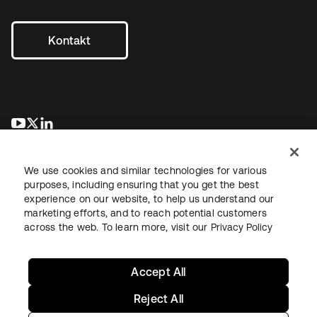
Kontakt
wird in einer neuen Registerkarte geöffnet
wird in einer neuen Registerkarte geöffnet
wird in einer neuen Registerkarte geöffnet
We use cookies and similar technologies for various
purposes, including ensuring that you get the best
experience on our website, to help us understand our
marketing efforts, and to reach potential customers
across the web. To learn more, visit our
Privacy Policy
Recht
Datenschutzrichtlinie
Nutzungsbedingungen
Sicherheit
Sitemap
Cookie-Einstellungen
Ihre Datenschutzoptionen
Accept All
Reject All