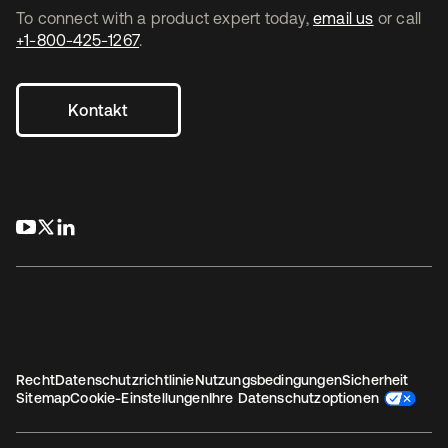
To connect with a product expert today,
email us
or call
+1-800-425-1267
.
Kontakt
wird in einer neuen Registerkarte geöffnet
wird in einer neuen Registerkarte geöffnet
wird in einer neuen Registerkarte geöffnet
Recht
Datenschutzrichtlinie
Nutzungsbedingungen
Sicherheit
Sitemap
Cookie-Einstellungen
Ihre Datenschutzoptionen