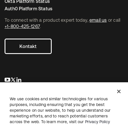
Okta Platform Status
Auth0 Platform Status
To connect with a product expert today,
email us
or call
+1-800-425-1267
.
Kontakt
wird in einer neuen Registerkarte geöffnet
wird in einer neuen Registerkarte geöffnet
wird in einer neuen Registerkarte geöffnet
We use cookies and similar technologies for various
purposes, including ensuring that you get the best
experience on our website, to help us understand our
marketing efforts, and to reach potential customers
across the web. To learn more, visit our
Privacy Policy
Recht
Datenschutzrichtlinie
Nutzungsbedingungen
Sicherheit