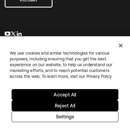
wird in einer neuen Registerkarte geöffnet
wird in einer neuen Registerkarte geöffnet
wird in einer neuen Registerkarte geöffnet
We use cookies and similar technologies for various
purposes, including ensuring that you get the best
experience on our website, to help us understand our
marketing efforts, and to reach potential customers
across the web. To learn more, visit our
Privacy Policy
Recht
Datenschutzrichtlinie
Nutzungsbedingungen
Sicherheit
Sitemap
Cookie-Einstellungen
Ihre Datenschutzoptionen
Accept All
Reject All
Settings
Copyright © 2026 Okta. Alle Rechte vorbehalten.