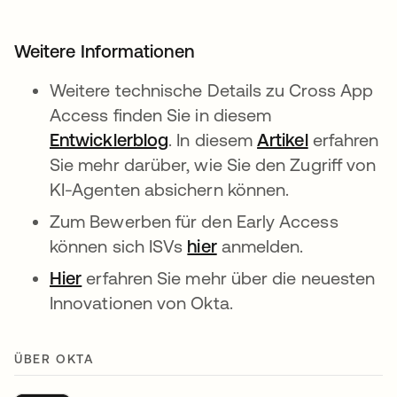
Weitere Informationen
Weitere technische Details zu Cross App
Access finden Sie in diesem
Entwicklerblog
wird in einer neuen Register
. In diesem
Artikel
wird in ein
erfahren
Sie mehr darüber, wie Sie den Zugriff von
KI-Agenten absichern können.
Zum Bewerben für den Early Access
können sich ISVs
hier
wird in einer neuen Re
anmelden.
Hier
wird in einer neuen Registerkarte geöff
erfahren Sie mehr über die neuesten
Innovationen von Okta.
ÜBER OKTA