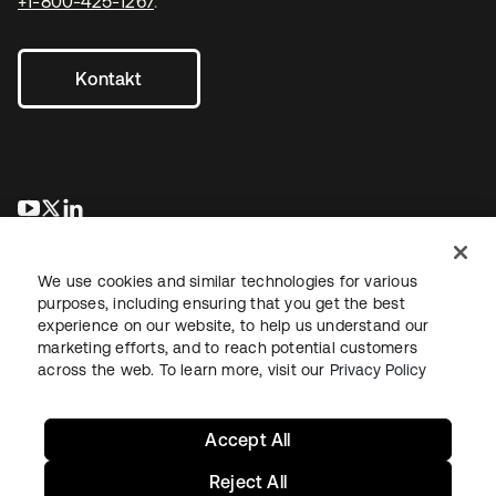
+1-800-425-1267
.
Kontakt
wird in einer neuen Registerkarte geöffnet
wird in einer neuen Registerkarte geöffnet
wird in einer neuen Registerkarte geöffnet
We use cookies and similar technologies for various
purposes, including ensuring that you get the best
experience on our website, to help us understand our
marketing efforts, and to reach potential customers
across the web. To learn more, visit our
Privacy Policy
Recht
Datenschutzrichtlinie
Nutzungsbedingungen
Sicherheit
Sitemap
Cookie-Einstellungen
Ihre Datenschutzoptionen
Accept All
Reject All