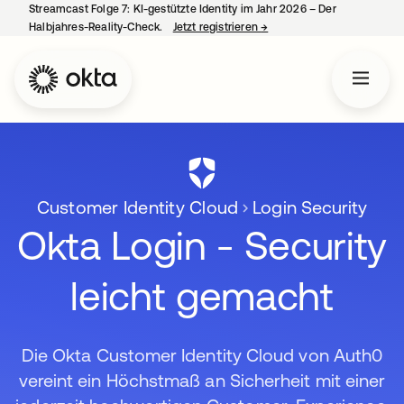
Streamcast Folge 7: KI-gestützte Identity im Jahr 2026 – Der
Halbjahres-Reality-Check.
Jetzt registrieren
→
wird in einer neuen Regist
Customer Identity Cloud
Login Security
Okta Login - Security
leicht gemacht
Die Okta Customer Identity Cloud von Auth0
vereint ein Höchstmaß an Sicherheit mit einer