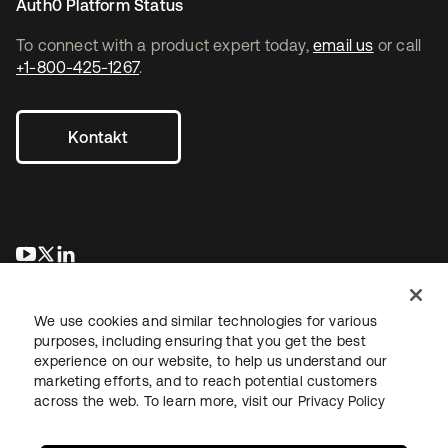
Auth0 Platform Status
To connect with a product expert today,
email us
or call
+1-800-425-1267
.
Kontakt
wird in einer neuen Registerkarte geöffnet
wird in einer neuen Registerkarte geöffnet
wird in einer neuen Registerkarte geöffnet
We use cookies and similar technologies for various
purposes, including ensuring that you get the best
experience on our website, to help us understand our
marketing efforts, and to reach potential customers
across the web. To learn more, visit our
Privacy Policy
Recht
Datenschutzrichtlinie
Nutzungsbedingungen
Sicherheit
Sitemap
Cookie-Einstellungen
Ihre Datenschutzoptionen