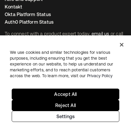
Kontakt
Okta Platform Status
Auth0 Platform Status
To connect with a product expert today,
email us
or call
+1-800-425-1267
.
We use cookies and similar technologies for various
purposes, including ensuring that you get the best
Kontakt
experience on our website, to help us understand our
marketing efforts, and to reach potential customers
across the web. To learn more, visit our
Privacy Policy
Accept All
wird in einer neuen Registerkarte geöffnet
wird in einer neuen Registerkarte geöffnet
wird in einer neuen Registerkarte geöffnet
Reject All
Settings