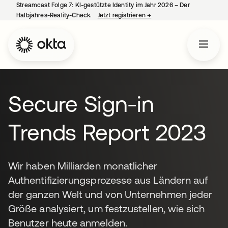
Streamcast Folge 7: KI-gestützte Identity im Jahr 2026 – Der
Halbjahres-Reality-Check.
Jetzt registrieren
→
wird in einer neuen Regist
Secure Sign-in
Trends Report 2023
Wir haben Milliarden monatlicher
Authentifizierungsprozesse aus Ländern auf
der ganzen Welt und von Unternehmen jeder
Größe analysiert, um festzustellen, wie sich
Benutzer heute anmelden.