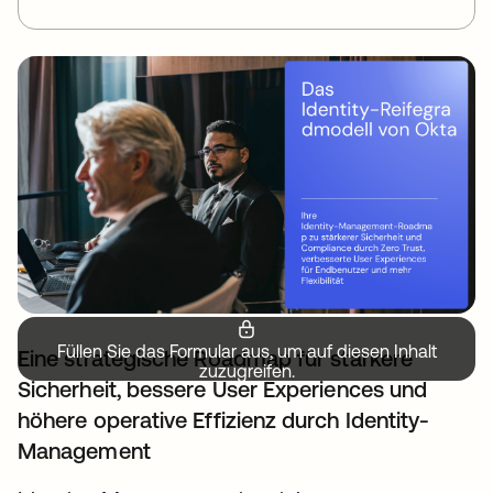
Füllen Sie das Formular aus, um auf diesen Inhalt
Eine strategische Roadmap für stärkere
zuzugreifen.
Sicherheit, bessere User Experiences und
höhere operative Effizienz durch Identity-
Management