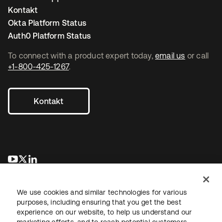
Kontakt
Okta Platform Status
Auth0 Platform Status
To connect with a product expert today,
email us
or call
+1-800-425-1267
.
Kontakt
wird in einer neuen Registerkarte geöffnet
wird in einer neuen Registerkarte geöffnet
wird in einer neuen Registerkarte geöffnet
We use cookies and similar technologies for various
purposes, including ensuring that you get the best
experience on our website, to help us understand our