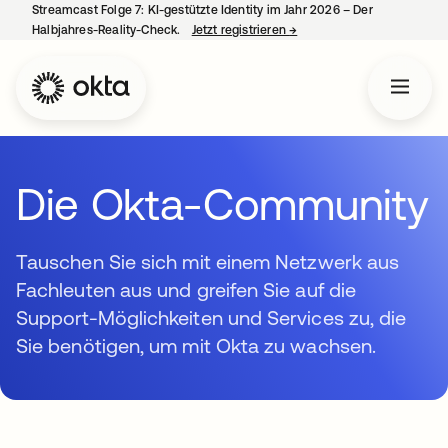
Streamcast Folge 7: KI-gestützte Identity im Jahr 2026 – Der
Halbjahres-Reality-Check.
Jetzt registrieren
→
wird in einer neuen Regist
Die Okta-Community
Tauschen Sie sich mit einem Netzwerk aus
Fachleuten aus und greifen Sie auf die
Support-Möglichkeiten und Services zu, die
Sie benötigen, um mit Okta zu wachsen.