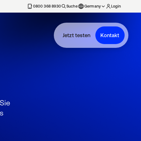
erkarte geöffnet
0800 368 8930
Suche
Germany
Login
Jetzt testen
Kontakt
 Sie
s