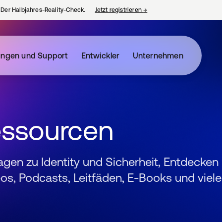
– Der Halbjahres-Reality-Check.
Jetzt registrieren
→
wird in einer neuen Regist
ungen und Support
Entwickler
Unternehmen
essourcen
ragen zu Identity und Sicherheit, Entdecken
s, Podcasts, Leitfäden, E-Books und viele