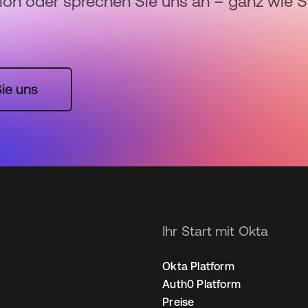
sion oder sprechen Sie uns an – ganz wie S
ie uns
Ihr Start mit Okta
Okta Platform
Auth0 Platform
Preise