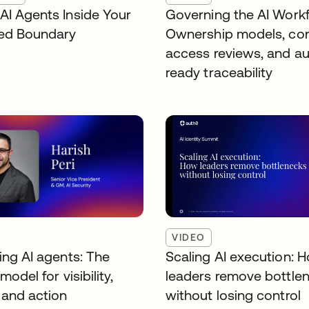
AI Agents Inside Your
Governing the AI Workf
ed Boundary
Ownership models, co
access reviews, and au
ready traceability
VIDEO
ing AI agents: The
Scaling AI execution: 
model for visibility,
leaders remove bottle
 and action
without losing control