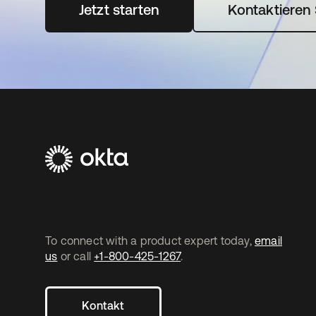
Jetzt starten
wird in einer neuen Registerka
Kontaktieren 
To connect with a product expert today,
email
us
or call
+1-800-425-1267
.
Kontakt