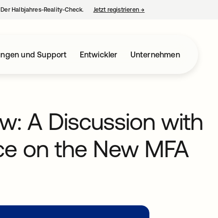
– Der Halbjahres-Reality-Check.
Jetzt registrieren
→
wird in einer neuen Regist
ungen und Support
Entwickler
Unternehmen
: A Discussion with
rce on the New MFA