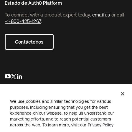
Estado de Auth0 Platform
To connect with a product expert today,
email us
or call
+1-800-425-1267
.
Contáctenos
se abre en una pestaña nueva
se abre en una pestaña nueva
se abre en una pestaña nueva
We use cookies and similar technologies for various
purposes, including ensuring that you get the best
experience on our website, to help us understand our
marketing efforts, and to reach potential customers
Información legal
Política de privacidad
Términos del sitio
across the web. To learn more, visit our
Privacy Policy
Seguridad
Mapa del sitio
Preferencias de cookies