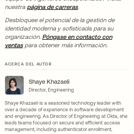
nuestra
página de carreras
se abre en una pest
.
Desbloquee el potencial de la gestión de
identidad moderna y sofisticada para su
organización.
Póngase en contacto con
ventas
se abre en una pestaña nueva
para obtener más información.
ACERCA DEL AUTOR
Shaye Khazaeli
Director, Engineering
Shaye Khazaeli is a seasoned technology leader with
over a decade of experience in software development
and engineering. As Director of Engineering at Okta, she
leads teams focused on secure and efficient access
management, including authenticator enrollment,