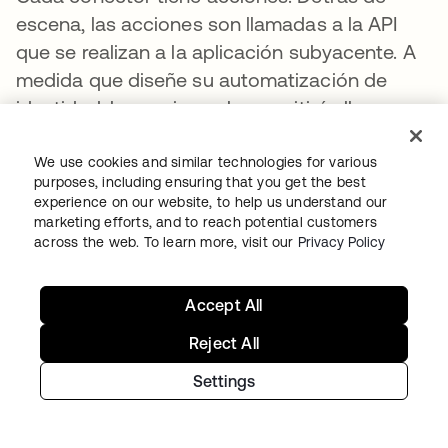
escena, las acciones son llamadas a la API
que se realizan a la aplicación subyacente. A
medida que diseñe su automatización de
identidad, las acciones le permitirán llamar a
otras aplicaciones. Por ejemplo, cuando cree
un nuevo grupo en Okta, también podrá
We use cookies and similar technologies for various
purposes, including ensuring that you get the best
enviar un correo electrónico utilizando el
experience on our website, to help us understand our
conector de Office 365 y enviar un mensaje a
marketing efforts, and to reach potential customers
across the web. To learn more, visit our
Privacy Policy
Slack utilizando el conector de Slack.
Si encuentra una API para la que no hay un
Accept All
conector prediseñado, puede usar la tarjeta
Reject All
de función del conector de la API para
conectarse a cualquier API de su elección.
Settings