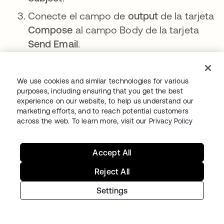
Conecte el campo de
output
de la tarjeta
Compose
al campo Body de la tarjeta
Send Email
.
We use cookies and similar technologies for various
Flujo con la tarjeta Send Email.
purposes, including ensuring that you get the best
experience on our website, to help us understand our
La tarjeta
Send Email
no usa los
marketing efforts, and to reach potential customers
across the web. To learn more, visit our
Privacy Policy
campos
CC
,
BCC
,
Message
Type
y
Attachments
. Para ocultar estos
campos:
Accept All
Reject All
Haga clic en ⚙️
> Choose fields
en la
esquina inferior derecha.
Settings
Desmarca los campos que no necesitas
que se muestren en la tarjeta.