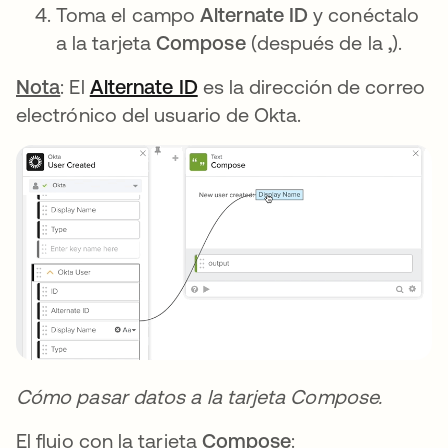
Toma el campo
Alternate ID
y conéctalo
a la tarjeta
Compose
(después de la
,
).
Nota
: El
Alternate ID
se abre en una pestaña nu
es la dirección de correo
electrónico del usuario de Okta.
Cómo pasar datos a la tarjeta Compose.
El flujo con la tarjeta
Compose
: