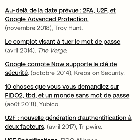
Au-delà de la date prévue : 2FA, U2F, et
Google Advanced Protection.
s’ouvre dans un n
(novembre 2018), Troy Hunt.
Le complot visant à tuer le mot de passe
s’ouvr
.
(avril 2014).
The Verge.
Google compte Now supporte la clé de
sécurité
s’ouvre dans un nouvel onglet
. (octobre 2014), Krebs on Security.
10 choses que vous vous demandiez sur
FIDO2, tbd, et un monde sans mot de passe
s’o
.
(août 2018), Yubico.
U2F : nouvelle génération d'authentification à
deux facteurs
s’ouvre dans un nouvel onglet
. (avril 2017), Tripwire.