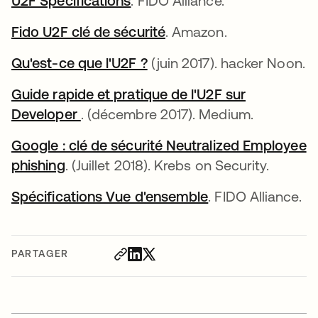
U2F Spécifications
s’ouvre dans un nouvel ongle
. FIDO Alliance.
Fido U2F clé de sécurité
s’ouvre dans un nouvel 
. Amazon.
Qu'est-ce que l'U2F ?
s’ouvre dans un nouvel on
(juin 2017). hacker Noon.
Guide rapide et pratique de l'U2F sur
Developer
s’ouvre dans un nouvel onglet
. (décembre 2017). Medium.
Google : clé de sécurité Neutralized Employee
phishing
s’ouvre dans un nouvel onglet
. (Juillet 2018). Krebs on Security.
Spécifications Vue d'ensemble
s’ouvre dans un 
. FIDO Alliance.
PARTAGER