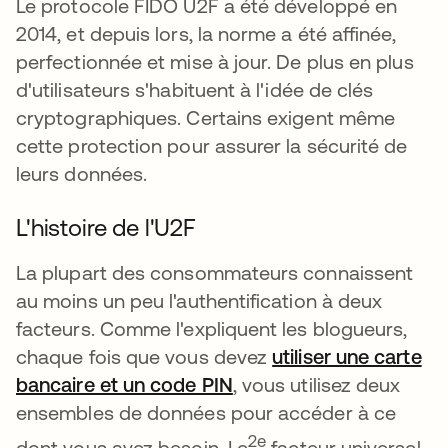
Le protocole FIDO U2F a été développé en
2014, et depuis lors, la norme a été affinée,
perfectionnée et mise à jour. De plus en plus
d'utilisateurs s'habituent à l'idée de clés
cryptographiques. Certains exigent même
cette protection pour assurer la sécurité de
leurs données.
L'histoire de l'U2F
La plupart des consommateurs connaissent
au moins un peu l'authentification à deux
facteurs. Comme l'expliquent les blogueurs,
chaque fois que vous devez
utiliser une carte
bancaire et un code PIN
s’ouvre dans un nouvel 
, vous utilisez deux
ensembles de données pour accéder à ce
2e
dont vous avez besoin. Le
facteur universel