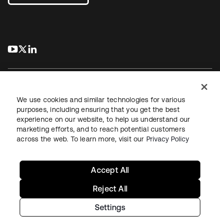
s’ouvre dans un nouvel onglet
s’ouvre dans un nouvel onglet
s’ouvre dans un nouvel onglet
We use cookies and similar technologies for various
purposes, including ensuring that you get the best
experience on our website, to help us understand our
Juridique
Politique de confidentialité
marketing efforts, and to reach potential customers
Conditions d’utilisation du site
Sécurité
Plan du site
across the web. To learn more, visit our
Privacy Policy
Paramètres des cookies
Vos choix en matière de confidentialité
Accept All
Reject All
Settings
Copyright © 2026 Okta. Tous droits réservés.