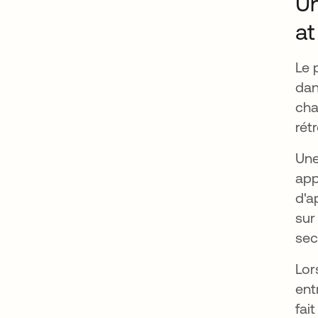
Un
at
Le 
dan
cha
rét
Une
app
d'a
sur
sec
Lor
ent
fai