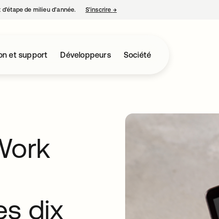
nt d’étape de milieu d’année.
S’inscrire
→
s’ouvre dans un nouvel onglet
on et support
Développeurs
Société
Work
es dix