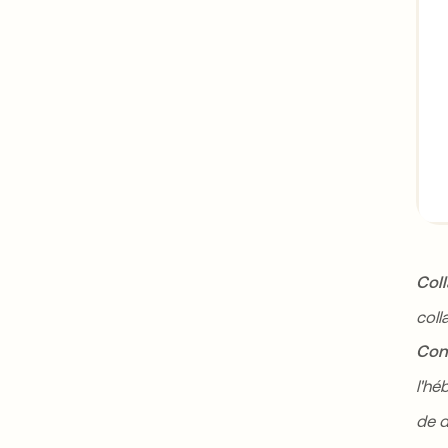
Col
coll
Con
l'hé
de 