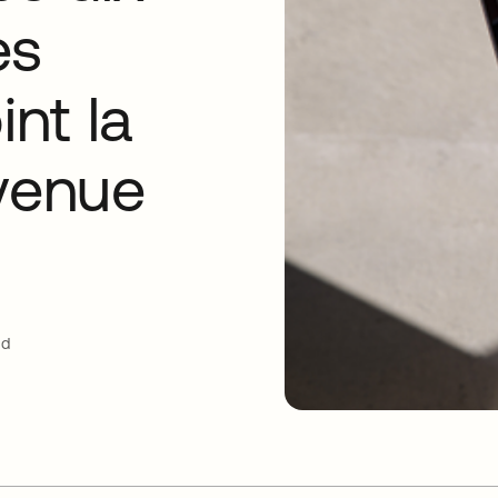
es
int la
evenue
ud