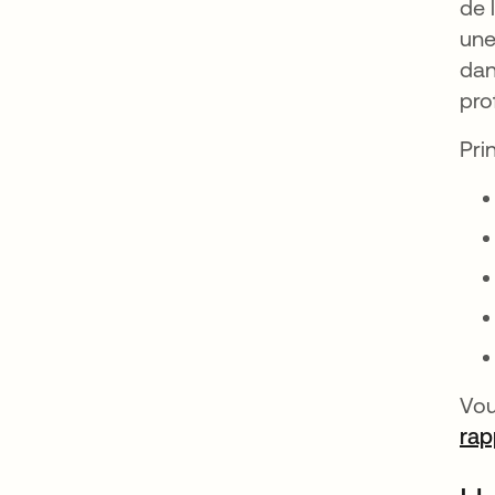
de 
une
dan
pro
Pri
Vou
rap