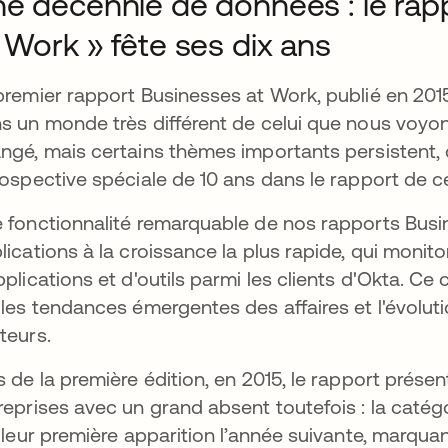
e décennie de données : le rap
 Work » fête ses dix ans
premier rapport Businesses at Work, publié en 2015, 
s un monde très différent de celui que nous voyo
ngé, mais certains thèmes importants persistent
rospective spéciale de 10 ans dans le rapport de 
 fonctionnalité remarquable de nos rapports Busi
lications à la croissance la plus rapide, qui moni
pplications et d'outils parmi les clients d'Okta. C
 les tendances émergentes des affaires et l'évoluti
teurs.
s de la première édition, en 2015, le rapport présen
reprises avec un grand absent toutefois : la catégo
t leur première apparition l’année suivante, marquan