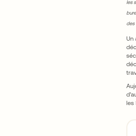
les 
bure
des
Un 
déc
séc
déc
tra
Auj
d'a
les