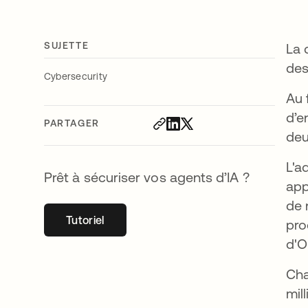
SUJETTE
La 
des
Cybersecurity
Au 
d’e
PARTAGER
deu
L'a
Prêt à sécuriser vos agents d’IA ?
app
de 
Tutoriel
s’ouvre dans un nouvel onglet
pro
d'O
Cha
mil