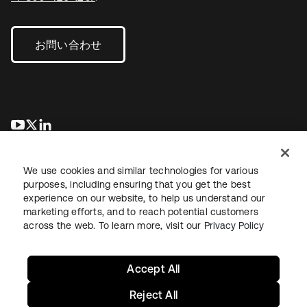
お問い合わせ
新しいタブで開く
新しいタブで開く
新しいタブで開く
We use cookies and similar technologies for various
purposes, including ensuring that you get the best
experience on our website, to help us understand our
marketing efforts, and to reach potential customers
across the web. To learn more, visit our
Privacy Policy
法務
プライバシーポリシー
サイト利用規約
セキュリティ
サイトマップ
Cookieの設定
あなたのプライバシーの選択
Accept All
Reject All