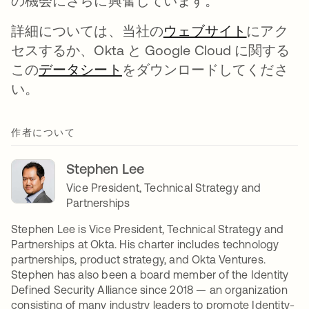
の機会にさらに興奮しています。
詳細については、当社の
ウェブサイト
新しいタ
にアク
セスするか、Okta と Google Cloud に関する
この
データシート
新しいタブで開く
をダウンロードしてくださ
い。
作者について
Stephen Lee
Vice President, Technical Strategy and
Partnerships
Stephen Lee is Vice President, Technical Strategy and
Partnerships at Okta. His charter includes technology
partnerships, product strategy, and Okta Ventures.
Stephen has also been a board member of the Identity
Defined Security Alliance since 2018 — an organization
consisting of many industry leaders to promote Identity-