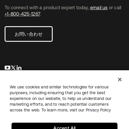
To connect with a product expert today,
email us
or call
+1-800-425-1267
.
お問い合わせ
新しいタブで開く
新しいタブで開く
新しいタブで開く
We use cookies and similar technologies for various
purposes, including ensuring that you get the best
experience on our website, to help us understand our
marketing efforts, and to reach potential customers
across the web. To learn more, visit our
Privacy Policy
法務
プライバシーポリシー
サイト利用規約
セキュリティ
サイトマップ
Cookieの設定
あなたのプライバシーの選択
Accept All