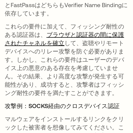
とFastPassはどちらもVerifier Name Bindingに
依存しています。
これらの要件に加えて、フィッシング耐性の
ある認証器は、
ブラウザと認証器の間に保護
されたチャネルを確立
新しいタブで開く
して、盗聴やリモート
デバイスへのリレー攻撃を防ぐ必要がありま
す。しかし、これらの要件は
ユーザーのデバ
イス上の悪意のある存在を考慮していませ
ん
。その結果、より高度な攻撃が発生する可
能性があり、成功すると、攻撃者はフィッシ
ング耐性の要件を満たすことができます。
攻撃例：SOCKS経由のクロスデバイス認証
マルウェアをインストールするリンクをクリ
ックした被害者を想像してみてください。こ