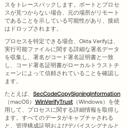
スをトレースバックします。
ポートとプロセ
スが見つからない場合、元の場所がリモート
であることを示している可能性があり、接続
はドロップされます。
プロセスを特定できる場合、Okta Verifyは、
実行可能ファイルに関する詳細な署名データ
を収集し、署名がコード署名証明書と一致
し、コード署名証明書がローカルトラストチ
ェーンによって信頼されていることを確認し
ます。
たとえば、
SecCodeCopySigningInformation
新
（macOS）
WinVerifyTrust
新しいタブで開く
（Windows）を使
用して、プロセスに関する詳細情報を取得し
ます。すべてのデータがキャプチャされる
と、管理構成証明およびデバイスシグナルと