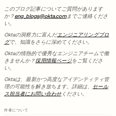
このブログ記事についてご質問があります
か？
eng_blogs@okta.com
新しいタブで開く
までご連絡くださ
い。
Oktaの洞察力に富んだ
エンジニアリングブロ
グ
新しいタブで開く
で、知識をさらに深めてください。
Oktaの情熱的で優秀なエンジニアチームで働
きませんか？
採用情報ページ
新しいタブで開く
をご覧くださ
い。
Oktaは、最新かつ高度なアイデンティティ管
理の可能性を解き放ちます。詳細は、
セール
ス担当者にお問い合わせ
新しいタブで開く
ください。
作者について