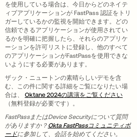
を使用している場合は、今日からどのネイテ
ィブアプリケーションが FastPass 認証をトリ
ガーしているかの監視を開始できます。どの
信頼できるアプリケーションが使用されてい
るかを明確に把握したら、それらのアプリケ
ーションを許可リストに登録し、他のすべて
のアプリケーションがFastPassを使用できな
いようにする必要があります。
ザック・ニュートンの素晴らしいデモを含
む、この件に関する詳細をご覧になりたい場
合は、
Oktane 2024の講演をご覧ください
新し
（無料登録が必要です）。
FastPassまたはDevice Securityについて質問
がありますか？
Okta FastPassコミュニティボ
ード
新しいタブで開く
に参加して、会話を始めてください。