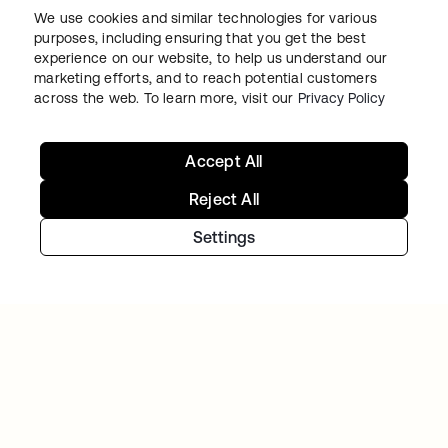
Roblox社員が入社初日から重要なアプリケー
We use cookies and similar technologies for various
purposes, including ensuring that you get the best
ションを安全に利用できる環境を実現
experience on our website, to help us understand our
marketing efforts, and to reach potential customers
across the web. To learn more, visit our
Privacy Policy
Accept All
Reject All
アイデンティティ施策を推
Settings
進
今すぐ無料トライアルをご利用いただけま
す。個別のご要望については、お気軽にお問
い合わせください。