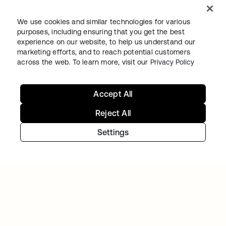
We use cookies and similar technologies for various
purposes, including ensuring that you get the best
experience on our website, to help us understand our
marketing efforts, and to reach potential customers
across the web. To learn more, visit our
Privacy Policy
Accept All
THE TREVOR PROJECT
The Trevor Projectは、危機に直面している
Reject All
LGBTQの若者に希望を与えています。Okta
Settings
は、同団体のIT部門が救命サービスの安全を
確保し、拡張できるように支援しています。