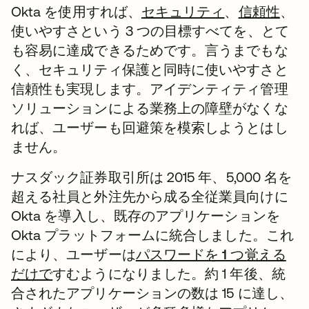
Okta を使用すれば、
セキュリティ
、
信頼性
、
使いやすさという 3 つの目標すべてを、とて
も容易に達成できるためです。言うまでもな
く、セキュリティ保護と同時に使いやすさと
信頼性も実現します。アイデンティティ管理
ソリューションによる業務上の障壁がなくな
れば、ユーザーも回避策を模索しようとはし
ません。
ナスダック証券取引所は 2015 年、5,000 名を
超える社員と外注先から成る全従業員向けに
Okta を導入し、既存のアプリケーションを
Okta プラットフォームに統合しました。これ
により、ユーザーは
パスワードを 1 つ覚える
だけで
すむようになりました。約 1 年後、統
合されたアプリケーションの数は 15 に達し、