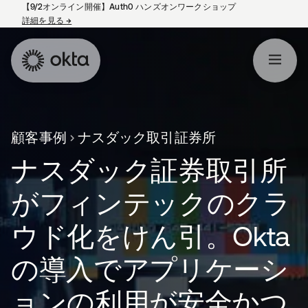
【9/2オンライン開催】Auth0 ハンズオンワークショップ
詳細を見る
→
新しいタブで開く
顧客事例
ナスダック取引証券所
ナスダック証券取引所
がフィンテックのクラ
ウド化をけん引。Okta
の導入でアプリケーシ
ョンの利用が安全かつ