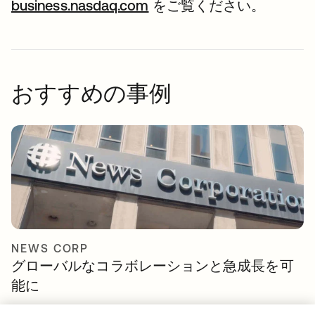
business.nasdaq.com
新しいタブで開く
をご覧ください。
おすすめの事例
NEWS CORP
グローバルなコラボレーションと急成長を可
能に