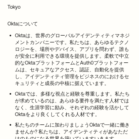
Sw
Tokyo
Uni
Kin
Oktaについて
Can
(EN
Oktaは、世界のグローバルアイデンティティマネジ
Spa
メントカンパニーです。私たちは、あらゆるテクノ
ロジーを、場所やデバイス、アプリを問わず、誰も
が安全に利用できる環境を提供します。柔軟で中立
的なOktaプラットフォームとAuth0プラットフォー
ムは、セキュアなアクセス、認証、自動化を提供
し、アイデンティティ管理をビジネスのにおけるセ
キュリティと成長の中核に据えています。
Oktaでは、多様な視点と経験を尊重します。私たち
が求めているのは、あらゆる要件を満たす人材では
なく、生涯学習に励み、それぞれの経験を活かして
Oktaをより良くしてくれる人材です。
私たちのチームに加わりましょうOktaで一緒に働き
ませんか? 私たちは、アイデンティティがあなただ
けのものになる世界を築いていますいきます。