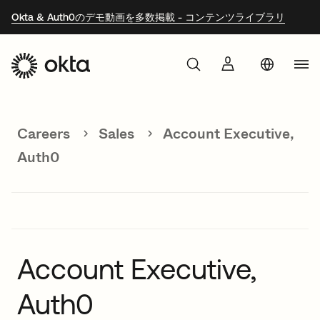
Okta & Auth0のデモ動画を多数掲載 - コンテンツライブラリ
Uni
製品
Sta
Aust
Careers
Sales
Account Executive,
Oktaを選ぶ理由
Braz
Auth0
Fra
開発者向け
Ger
Kor
リソース
Mex
Account Executive,
Net
Auth0
Sin