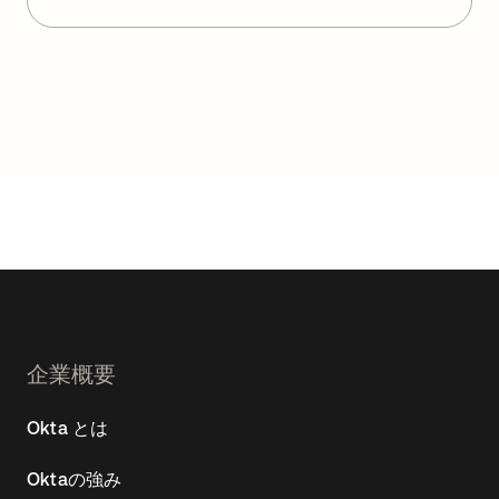
Footer
企業概要
Navtane22
Okta とは
(JA)
Oktaの強み