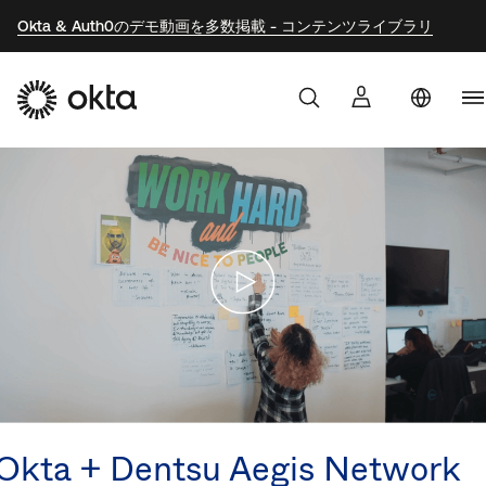
Okta & Auth0のデモ動画を多数掲載 - コンテンツライブラリ
U
製品
S
Au
Oktaを選ぶ理由
Br
F
開発者向け
G
K
リソース
M
N
Okta + Dentsu Aegis Network
S