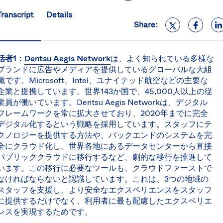
S
Transcript
Details
U
Share:
K
C
(E
話者1：
Dentsu Aegis Network
は、よく知られている多様な
S
ブランドに広告やメディアを提供しているグローバルな大組
織です。Microsoft、Intel、ユナイテッド航空などの主要な
企業と提携しています。世界143か国で、45,000人以上の従
業員が働いています。Dentsu Aegis Networkは、デジタル
フレームワークを常に拡大させており、2020年までに完全
デジタル化するという戦略を採用しています。スタッフにテ
クノロジーを提供する方法や、バックエンドのシステムを完
全にクラウド化し、世界各地にあるデータセンターから直接
パブリッククラウドに移行するなど、劇的な移行を推進して
います。この移行に必要なツールも、クラウドファーストで
なければならないと認識しています。これは、3つの地域の
スタッフを支援し、より安全なエクスペリエンスをスタッフ
に提供するだけでなく、利用者に最も配慮したエクスペリエ
ンスを実現するためです。