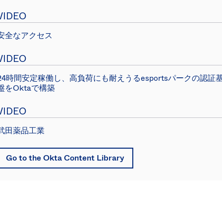
検討していました。それに加えて、ムーバー/ジョイナー/リ
ーバー（入社/異動/離職）のワークフローにもOktaを組み入
VIDEO
れました。これにより、新入社員は、Microsoft Officeやそ
の他のOffice Suite、さらに他のアプリケーションに初日か
安全なアクセス
らアクセスできるようになりました。このワークフローで
WorkdayとOktaを統合することで、入社日だけでなく離職
VIDEO
日にもユーザーにとって使用しやすいものになりました。ア
クセスが自動的に失効するので、それを確認する必要はあり
24時間安定稼働し、高負荷にも耐えうるesportsパークの認証
ません。Workdayでアカウントが無効化されてから、
盤をOktaで構築
Okta、そしてその先まで、すべてがシームレスに流れてい
きます。
VIDEO
話者1：
信頼できるネットワークなど今日では存在しないこ
武田薬品工業
とを考えると、Oktaは当社のゼロトラストビジョンの中心
に位置しています。Oktaの
MFA
は非常に使いやすく、利用
Go to the Okta Content Library
者にとって親しみやすいものです。信頼できるネットワーク
が存在しなくとも、世界のどこにいても、どんなデバイスを
使っていても、すべてのスタッフがMFAを利用できます。
Oktaの重要な価値は、アイデンティティとセキュリティ強
化の取り組みに寄り添うだけでなく、それを支援するための
製品を進化させていることにもあります。