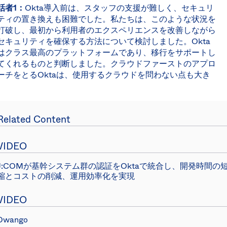
話者1：
Okta導入前は、スタッフの支援が難しく、セキュリ
ティの置き換えも困難でした。私たちは、このような状況を
打破し、最初から利用者のエクスペリエンスを改善しながら
セキュリティを確保する方法について検討しました。Okta
はクラス最高のプラットフォームであり、移行をサポートし
てくれるものと判断しました。クラウドファーストのアプロ
ーチをとるOktaは、使用するクラウドを問わない点も大き
な特徴です。当社は実際に、さまざまなアイデンティティツ
ールを使用していました。複数の異なるシステムを持つので
はなく、単一のシステムに移行しました。Oktaのロールア
Related Content
ウトでは、その力が証明されました。週末を利用してOkta
を展開しましたが、ユーザーのログオンエクスペリエンスを
変えることは、非常に重要なことです。これを1回の週末だ
VIDEO
けで45,000人のユーザー向けに実施するということは、大
きな変化です。
J:COMが基幹システム群の認証をOktaで統合し、開発時間の
縮とコストの削減、運用効率化を実現
話者1：
しかし、それをシームレスに行うことができ、さら
にその上にMFAのレイヤーを導入できました。当初は、スタ
VIDEO
ッフがすべてのアプリケーションにアクセスできる機能を実
現し、そのアクセスを保護するためだけに、Oktaの導入を
Dwango