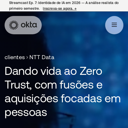
Streamcast Ep. 7: Identidade de IA em 2026 — A análise realista do
primeiro semestre.
Inscreva-se agora.
→
abre em uma nova guia
clientes
NTT Data
Dando vida ao Zero
Trust, com fusões e
aquisições focadas em
pessoas