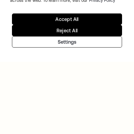
across the web. To learn more, visit our
Privacy Policy
Accept All
Reject All
DISH
A DISH coloca o foco nos clientes. O Okta
Settings
ajuda a DISH a se manter flexível.
Continue sua jornada de
identidade
Inicie o teste gratuito hoje mesmo ou entre