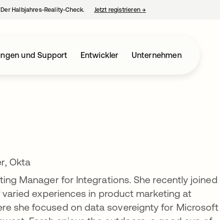
– Der Halbjahres-Reality-Check.
Jetzt registrieren
→
wird in einer neuen Regist
ungen und Support
Entwickler
Unternehmen
r, Okta
ting Manager for Integrations. She recently joined
f varied experiences in product marketing at
e she focused on data sovereignty for Microsoft