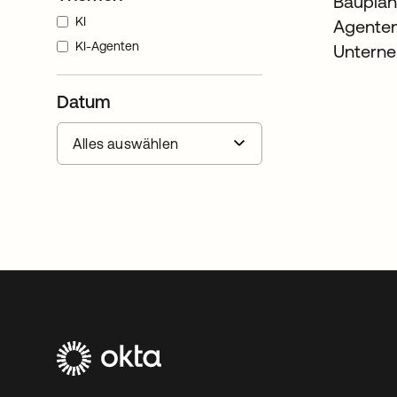
Bauplan
KI
Agenten
KI-Agenten
Untern
Datum