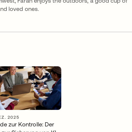
rthwest, Farah enjoys the outdoors, a good cup of
and loved ones.
EZ. 2025
e zur Kontrolle: Der