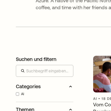
Azure. A native of the Pacific No
coffee, and time with her friends 
Suchen und filtern
Categories
AI
AI
•
18 D
Vom Cod
Themen