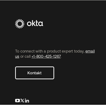
To connect with a product expert today,
email
us
or call
+1-800-425-1267
.
Kontakt
wird in einer neuen Registerkarte geöffnet
wird in einer neuen Registerkarte geöffnet
wird in einer neuen Registerkarte geöffnet