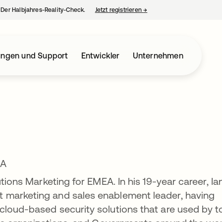
– Der Halbjahres-Reality-Check.
Jetzt registrieren
→
wird in einer neuen Regist
ungen und Support
Entwickler
Unternehmen
EA
utions Marketing for EMEA. In his 19-year career, Ia
 marketing and sales enablement leader, having
cloud-based security solutions that are used by t