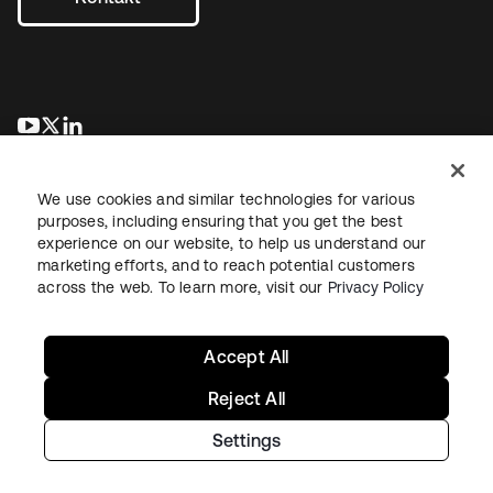
wird in einer neuen Registerkarte geöffnet
wird in einer neuen Registerkarte geöffnet
wird in einer neuen Registerkarte geöffnet
We use cookies and similar technologies for various
purposes, including ensuring that you get the best
experience on our website, to help us understand our
marketing efforts, and to reach potential customers
across the web. To learn more, visit our
Privacy Policy
Recht
Datenschutzrichtlinie
Nutzungsbedingungen
Sicherheit
Sitemap
Cookie-Einstellungen
Ihre Datenschutzoptionen
Accept All
Reject All
Settings
Copyright © 2026 Okta. Alle Rechte vorbehalten.