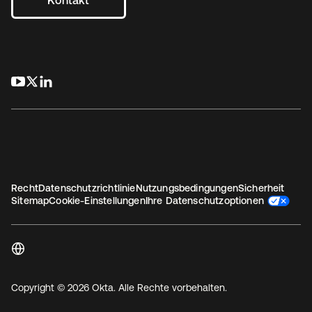
Kontakt
wird in einer neuen Registerkarte geöffnet
wird in einer neuen Registerkarte geöffnet
wird in einer neuen Registerkarte geöffnet
Recht
Datenschutzrichtlinie
Nutzungsbedingungen
Sicherheit
Sitemap
Cookie-Einstellungen
Ihre Datenschutzoptionen
Copyright © 2026 Okta. Alle Rechte vorbehalten.