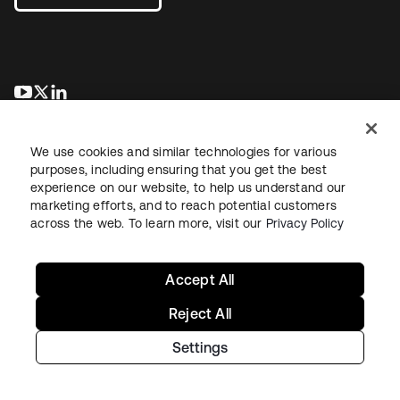
wird in einer neuen Registerkarte geöffnet
wird in einer neuen Registerkarte geöffnet
wird in einer neuen Registerkarte geöffnet
We use cookies and similar technologies for various
purposes, including ensuring that you get the best
experience on our website, to help us understand our
marketing efforts, and to reach potential customers
across the web. To learn more, visit our
Privacy Policy
Recht
Datenschutzrichtlinie
Nutzungsbedingungen
Sicherheit
Sitemap
Cookie-Einstellungen
Ihre Datenschutzoptionen
Accept All
Reject All
Settings
Copyright © 2026 Okta. Alle Rechte vorbehalten.