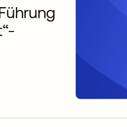
 Führung
t“-