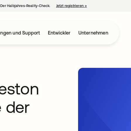
– Der Halbjahres-Reality-Check.
Jetzt registrieren
→
wird in einer neuen Regist
ungen und Support
Entwickler
Unternehmen
reston
e der