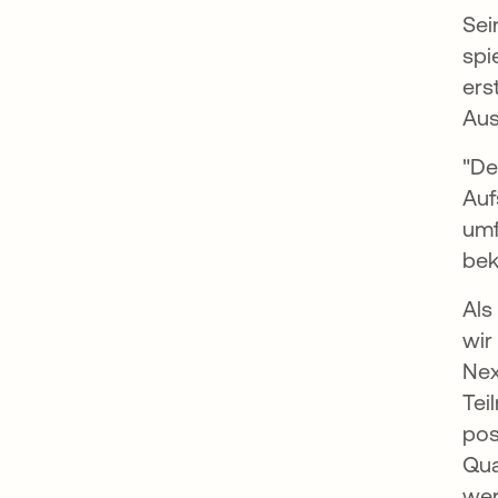
Sei
spi
ers
Aus
"De
Auf
umf
bek
Als
wir
Nex
Tei
pos
Qua
wer