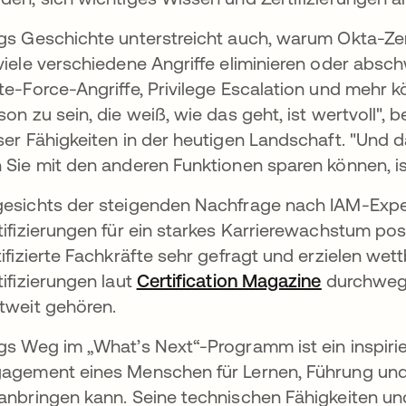
gs Geschichte unterstreicht auch, warum Okta-Zer
viele verschiedene Angriffe eliminieren oder absch
te-Force-Angriffe, Privilege Escalation und mehr k
son zu sein, die weiß, wie das geht, ist wertvoll",
ser Fähigkeiten in der heutigen Landschaft. "Und da
 Sie mit den anderen Funktionen sparen können, i
esichts der steigenden Nachfrage nach IAM-Exper
tifizierungen für ein starkes Karrierewachstum posi
tifizierte Fachkräfte sehr gefragt und erzielen w
tifizierungen laut
Certification Magazine
wird in ei
durchweg 
tweit gehören.
gs Weg im „What’s Next“-Programm ist ein inspirie
agement eines Menschen für Lernen, Führung u
anbringen kann. Seine technischen Fähigkeiten und