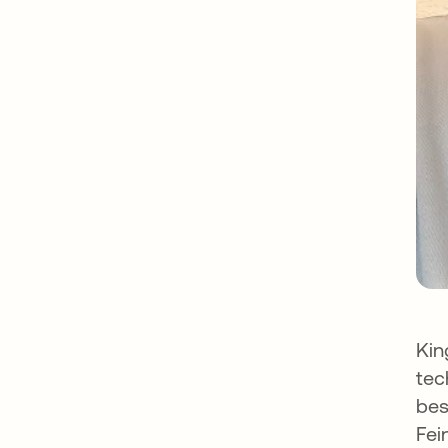
Kin
tec
bes
Fei