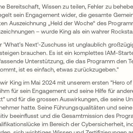
ne Bereitschaft, Wissen zu teilen, Fehler zu beh
egelt sein Engagement wider, die gesamte Gemein
ten Auszeichnung „Held der Woche“ des Program
zeichnungen – wurde King als ein wahrer Rockst
r 'What’s Next'-Zuschuss ist unglaublich großzügig
steigen brauchen. Es ist ein komplettes IAM-Starte
assende Unterstützung, die das Programm den Tei
ommt, ist es einfach, etwas zurückzugeben."
 wir King im Mai 2024 mit unserem ersten "Hero o
 ihm für sein Engagement und seine Hilfe für ande
t" und für die grossen Auswirkungen, die seine U
lnehmer hatte. Seine Führungsqualitäten und seine
itiv beeinflusst und die Gesamtmission des Prog
lifikationslücke im Bereich der Cybersicherheit, i
den, sich wichtiges Wissen und Zertifizierungen a