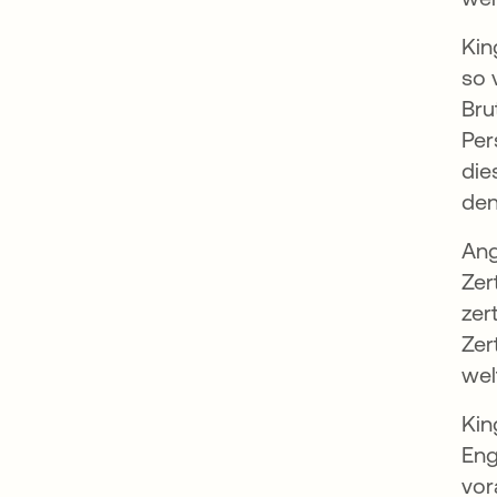
Kin
so 
Bru
Per
die
den
Ang
Zer
zer
Zer
wel
Kin
Eng
vor