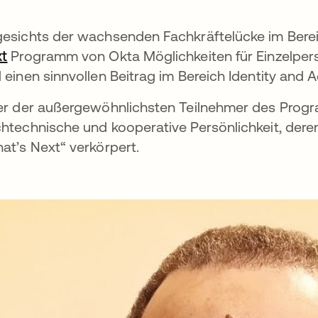
esichts der wachsenden Fachkräftelücke im Berei
t
wird in einer neuen Registerkarte geöffnet
Programm von Okta Möglichkeiten für Einzelpers
 einen sinnvollen Beitrag im Bereich Identity and
er der außergewöhnlichsten Teilnehmer des Prog
htechnische und kooperative Persönlichkeit, deren
at’s Next“ verkörpert.
net