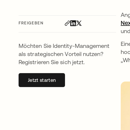
Ang
Nex
FREIGEBEN
und
Ein
Möchten Sie Identity-Management
hoc
als strategischen Vorteil nutzen?
„Wh
Registrieren Sie sich jetzt.
Jetzt starten
wird in einer neuen Registerkarte geöff