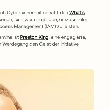
ch Cybersicherheit schafft das
What’s
onen, sich weiterzubilden, umzuschulen
 Access Management (IAM) zu leisten.
ramms ist
Preston King
wird in einer neuen Registe
, eine engagierte,
 Werdegang den Geist der Initiative