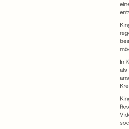
ein
ent
Kin
reg
bes
möc
In 
als
ans
Kre
Kin
Res
Vid
sod