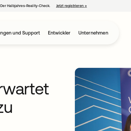
– Der Halbjahres-Reality-Check.
Jetzt registrieren
→
wird in einer neuen Regist
ungen und Support
Entwickler
Unternehmen
rwartet
zu
m