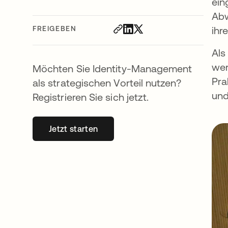
ein
Abw
FREIGEBEN
ihr
Als
wer
Möchten Sie Identity-Management
Pra
als strategischen Vorteil nutzen?
und
Registrieren Sie sich jetzt.
Jetzt starten
wird in einer neuen Registerkarte geöff