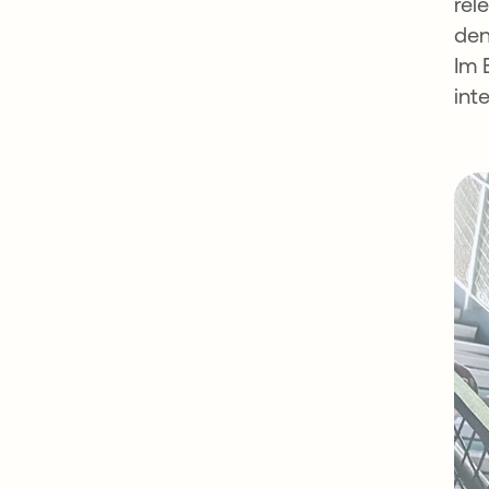
rel
den
Im 
int