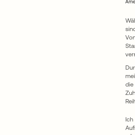
Amel
Wäh
sin
Von
Sta
ver
Dur
mei
die
Zuh
Rei
Ich
Auf