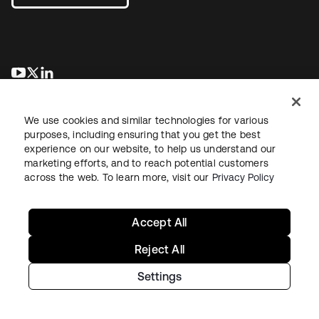
wird in einer neuen Registerkarte geöffnet
wird in einer neuen Registerkarte geöffnet
wird in einer neuen Registerkarte geöffnet
We use cookies and similar technologies for various
purposes, including ensuring that you get the best
experience on our website, to help us understand our
marketing efforts, and to reach potential customers
across the web. To learn more, visit our
Privacy Policy
Recht
Datenschutzrichtlinie
Nutzungsbedingungen
Sicherheit
Sitemap
Cookie-Einstellungen
Ihre Datenschutzoptionen
Accept All
Reject All
Settings
Copyright © 2026 Okta. Alle Rechte vorbehalten.