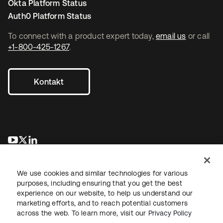
Okta Platform Status
Auth0 Platform Status
To connect with a product expert today,
email us
or call
+1-800-425-1267
.
Kontakt
wird in einer neuen Registerkarte geöffnet
wird in einer neuen Registerkarte geöffnet
wird in einer neuen Registerkarte geöffnet
We use cookies and similar technologies for various
purposes, including ensuring that you get the best
experience on our website, to help us understand our
marketing efforts, and to reach potential customers
across the web. To learn more, visit our
Privacy Policy
Recht
Datenschutzrichtlinie
Nutzungsbedingungen
Sicherheit