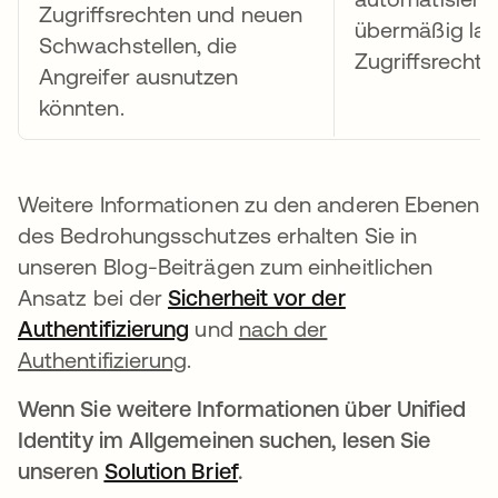
Zugriffsrechten und neuen
übermäßig lan
Schwachstellen, die
Zugriffsrechte
Angreifer ausnutzen
könnten.
Weitere Informationen zu den anderen Ebenen
des Bedrohungsschutzes erhalten Sie in
unseren Blog-Beiträgen zum einheitlichen
Ansatz bei der
Sicherheit vor der
Authentifizierung
wird in einer neuen Registerka
und
nach der
Authentifizierung
.
Wenn Sie weitere Informationen über Unified
Identity im Allgemeinen suchen, lesen Sie
unseren
Solution Brief
wird in einer neuen Regis
.