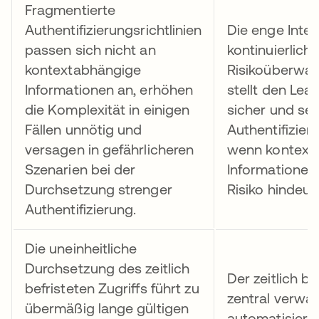
Fragmentierte
Authentifizierungsrichtlinien
Die enge Integ
passen sich nicht an
kontinuierlich
kontextabhängige
Risikoüberwa
Informationen an, erhöhen
stellt den Leas
die Komplexität in einigen
sicher und se
Fällen unnötig und
Authentifizie
versagen in gefährlicheren
wenn kontext
Szenarien bei der
Informationen 
Durchsetzung strenger
Risiko hindeut
Authentifizierung.
Die uneinheitliche
Durchsetzung des zeitlich
Der zeitlich be
befristeten Zugriffs führt zu
zentral verwal
übermäßig lange gültigen
automatisierte