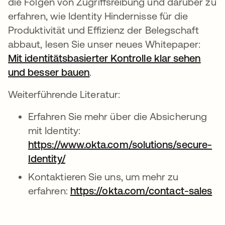
die Folgen von Zugriffsreibung und darüber zu
erfahren, wie Identity Hindernisse für die
Produktivität und Effizienz der Belegschaft
abbaut, lesen Sie unser neues Whitepaper:
Mit identitätsbasierter Kontrolle klar sehen
und besser bauen
wird in einer neuen Registerk
.
Weiterführende Literatur:
Erfahren Sie mehr über die Absicherung
mit Identity:
https://www.okta.com/solutions/secure-
Identity/
wird in einer neuen Registerkarte g
Kontaktieren Sie uns, um mehr zu
erfahren:
https://okta.com/contact-sales
wi